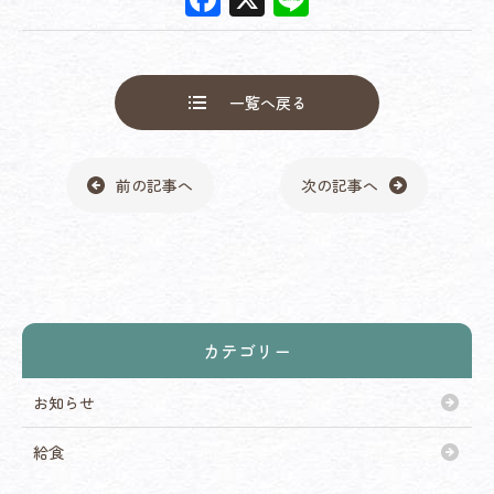
ac
n
e
e
b
一覧へ戻る
o
o
前の記事へ
次の記事へ
k
カテゴリー
お知らせ
給食