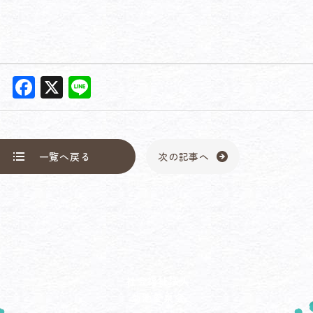
F
X
Li
a
n
c
e
e
一覧へ戻る
次の記事へ
b
o
o
k
社会福祉法人
菊池愛泉会