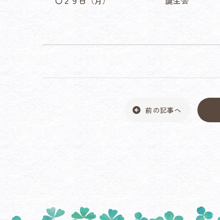
〇２９日（月） 誕生会
前の記事へ