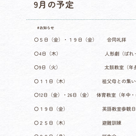
9月の予定
#お知らせ
〇５日（金）・１９日（金） 合同礼拝
〇4日（木） 人形劇（ぱれっとさ
〇9日（火） 太鼓教室（年長
〇１１日（木） 祖父母との集い（
〇12日（金）・26日（金） 体育教室（年中
〇１９日（金） 英語教室参観日（
〇２５日（木） 避難訓練